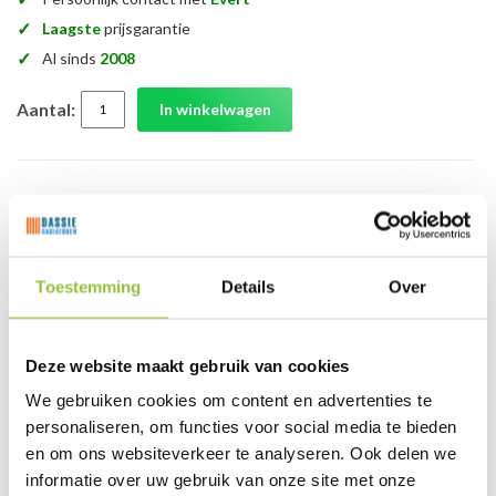
✓
Laagste
prijsgarantie
✓
Al sinds
2008
Aantal:
In winkelwagen
Jaga aansluitset 101 Crossflow 90º MA thermostaatknop
COLO.HBCW.MA.4616 16mm knelkoppeling wand
aansluiting
Toestemming
Details
Over
Buitenste leiding is de retour (leidingen 5cm hart op hart
uit elkaar haaks naar achteren)
Deze website maakt gebruik van cookies
Foto('s):
We gebruiken cookies om content en advertenties te
personaliseren, om functies voor social media te bieden
en om ons websiteverkeer te analyseren. Ook delen we
informatie over uw gebruik van onze site met onze