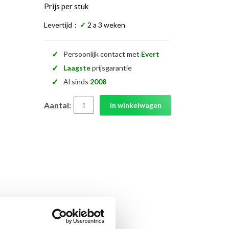
Prijs per stuk
Levertijd
:
✓
2 a 3 weken
✓
Persoonlijk contact met
Evert
✓
Laagste
prijsgarantie
✓
Al sinds
2008
Aantal:
In winkelwagen