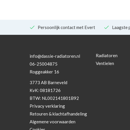
Persoonlijk contact met Evert
Laagste p
Radiatoren
info@dassie-radiatoren.nl
Ventielen
06-25004875
Roggeakker 16
3773 AB Barneveld
KvK: 08181726
BTW: NL002141801B92
Privacy verklaring
Retouren & klachtafhandeling
Algemene voorwaarden
Cookies