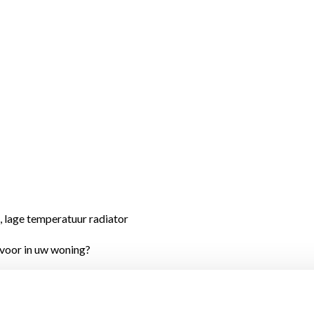
 lage temperatuur radiator
 voor in uw woning?
ologie
met een ultrasnelle
 en een maximale warmteafgifte.
met een besparing tot wel 16