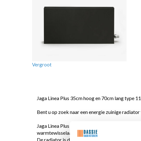
Vergroot
Jaga Linea Plus 35cm hoog en 70cm lang type 11,
Bent u op zoek naar een energie zuinige radiator
Jaga Linea Plus beschikt over de
Low-H2O techn
warmtewisselaar voor een lager energieverbruik
De radiator is daarmee de zuinigste LT-radiator 