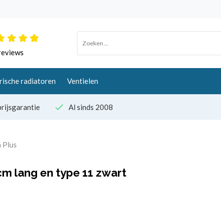
reviews
rische radiatoren
Ventielen
rijsgarantie
Al sinds 2008
 Plus
m lang en type 11 zwart