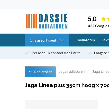
5,0
432 Google 
Radiatoren
Elekt
Ons assortiment
Persoonlijk contact met Evert
Laagste p
Jaga radiatoren
Jaga Linea
Radiatoren
Jaga Linea plus 35cm hoog x 70c