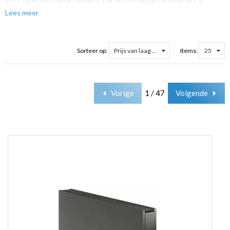
Lees meer
Jaga Strada - Low H2O-technologie
De Jaga Strada maakt gebruik van de geavanceerde Low H2O-
techniek, waardoor u slechts tien procent van de normale
Sorteer op:
Prijs van laag ...
Items:
25
waterinhoud nodig heeft. Deze beperkte hoeveelheid water
reageert sneller op verwarming en koelt even snel af. Het
resultaat? Efficiënter stoken en zuiniger omgaan met energie.
Vorige
1 / 47
Volgende