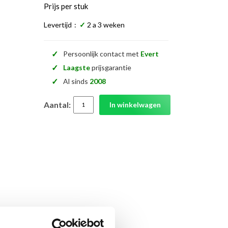
Prijs per stuk
Levertijd
:
✓
2 a 3 weken
✓
Persoonlijk contact met
Evert
✓
Laagste
prijsgarantie
✓
Al sinds
2008
Aantal:
In winkelwagen