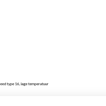
ed type 16, lage temperatuur
 voor in uw woning?