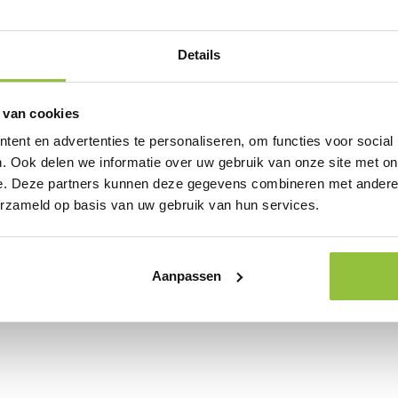
ator met een strak design.
gie om door de Low H2O-techniek
legante uitstraling heeft.
Details
 van cookies
ent en advertenties te personaliseren, om functies voor social
. Ook delen we informatie over uw gebruik van onze site met on
e. Deze partners kunnen deze gegevens combineren met andere i
erzameld op basis van uw gebruik van hun services.
Aanpassen