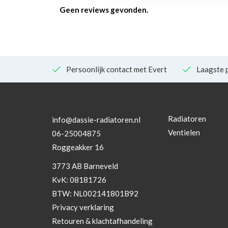
Geen reviews gevonden.
Persoonlijk contact met Evert
Laagste p
Radiatoren
info@dassie-radiatoren.nl
Ventielen
06-25004875
Roggeakker 16
3773 AB Barneveld
KvK: 08181726
BTW: NL002141801B92
Privacy verklaring
Retouren & klachtafhandeling