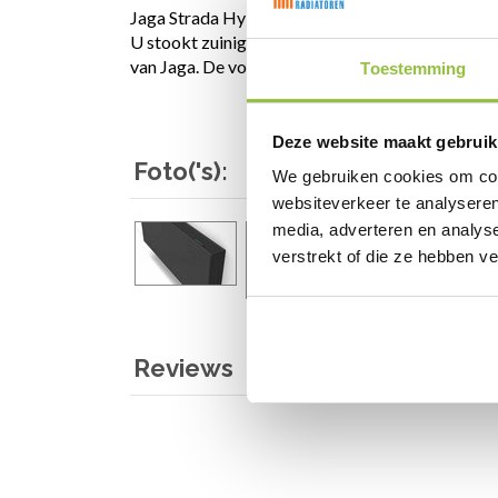
Jaga Strada Hybrid is een moderne convectorradi
U stookt zuiniger en gaat efficiënter met ener
van Jaga. De voorzijde is vlak, waardoor hij een e
Toestemming
Deze website maakt gebruik
Foto('s):
We gebruiken cookies om cont
websiteverkeer te analyseren
media, adverteren en analys
verstrekt of die ze hebben v
Reviews