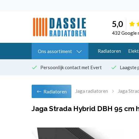
5,0
432 Google 
Radiatoren
Elekt
Ons assortiment
Persoonlijk contact met Evert
Laagste p
Jaga radiatoren
Jaga Stra
Radiatoren
Jaga Strada Hybrid DBH 95 cm h