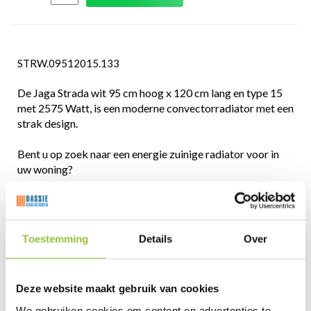
STRW.09512015.133
De Jaga Strada wit 95 cm hoog x 120 cm lang en type 15
met 2575 Watt, is een moderne convectorradiator met een
strak design.
Bent u op zoek naar een energie zuinige radiator voor in
uw woning?
De beste Jaga Strada radiatoren koopt u bij Dassie
Radiatoren.
U stookt zuiniger en gaat efficiënter met energie om door
Toestemming
Details
Over
de Low H2O-techniek van Jaga. De voorzijde is vlak,
waardoor uw radiator een elegante uitstraling heeft.
Deze website maakt gebruik van cookies
We gebruiken cookies om content en advertenties te