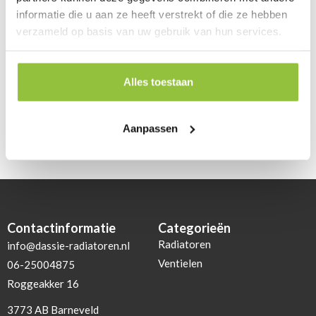
Reviews
informatie die u aan ze heeft verstrekt of die ze hebben
verzameld op basis van uw gebruik van hun services.
Review toevoegen
Alles toestaan
Geen reviews gevonden.
Aanpassen
Contactinformatie
Categorieën
Radiatoren
info@dassie-radiatoren.nl
Ventielen
06-25004875
Roggeakker 16
3773 AB Barneveld