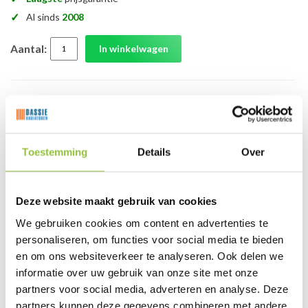
✓
Al sinds
2008
Aantal:
In winkelwagen
Jaga aansluitset 182 AC Vario DP V AC Fe/Cuo15 mm
crossflow ventiel COLO.GACF.AC.4115
Buitenste leiding is de retour (leidingen 5cm hart op hart)
Toestemming
Details
Over
Foto('s):
Deze website maakt gebruik van cookies
We gebruiken cookies om content en advertenties te
personaliseren, om functies voor social media te bieden
en om ons websiteverkeer te analyseren. Ook delen we
informatie over uw gebruik van onze site met onze
partners voor social media, adverteren en analyse. Deze
partners kunnen deze gegevens combineren met andere