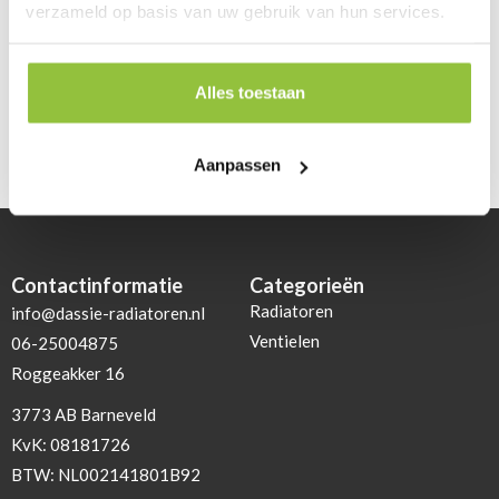
verzameld op basis van uw gebruik van hun services.
Review toevoegen
Alles toestaan
Geen reviews gevonden.
Aanpassen
Contactinformatie
Categorieën
Radiatoren
info@dassie-radiatoren.nl
Ventielen
06-25004875
Roggeakker 16
3773 AB Barneveld
KvK: 08181726
BTW: NL002141801B92