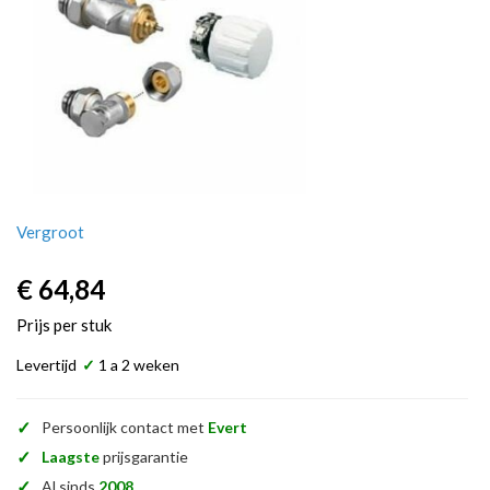
Vergroot
€ 64,84
Prijs per stuk
Levertijd
✓
1 a 2 weken
✓
Persoonlijk contact met
Evert
✓
Laagste
prijsgarantie
✓
Al sinds
2008