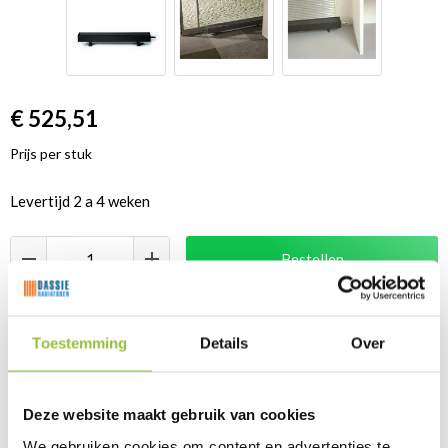
€
525,51
Prijs per stuk
Levertijd
2 a 4 weken
Bestellen
Toestemming
Details
Over
Productomschrijving
MINF.02311021.145
Deze website maakt gebruik van cookies
Jaga mini vrijstaand is een strakke radiator met vlakke voor- en
We gebruiken cookies om content en advertenties te