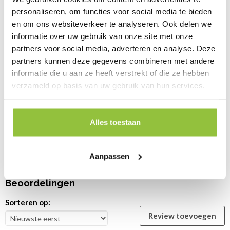
achterplaat.
personaliseren, om functies voor social media te bieden
en om ons websiteverkeer te analyseren. Ook delen we
Bent u op zoek naar energie zuinige LTV radiator voor in uw
informatie over uw gebruik van onze site met onze
huis?
partners voor social media, adverteren en analyse. Deze
partners kunnen deze gegevens combineren met andere
Jaga radiator is lage temperatuur radiator met een convector
informatie die u aan ze heeft verstrekt of die ze hebben
erin, deze geven veel warmte met kleine formaat radiator. Het
verzameld op basis van uw gebruik van hun services.
is een lage temperatuur verwarming en te gebruiken met
warmtepomp
Alles toestaan
Bekijk volledige omschrijving
Aanpassen
Beoordelingen
Sorteren op:
Review toevoegen